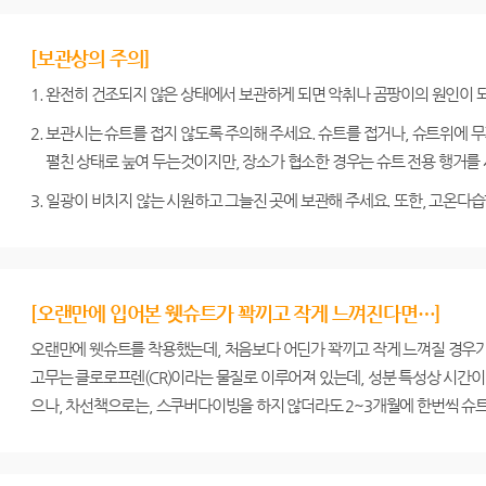
[보관상의 주의]
1. 완전히 건조되지 않은 상태에서 보관하게 되면 악취나 곰팡이의 원인이 되
2. 보관시는 슈트를 접지 않도록 주의해 주세요. 슈트를 접거나, 슈트위에
펼친 상태로 눞여 두는것이지만, 장소가 협소한 경우는 슈트 전용 행거를
3. 일광이 비치지 않는 시원하고 그늘진 곳에 보관해 주세요. 또한, 고온
[오랜만에 입어본 웻슈트가 꽉끼고 작게 느껴진다면…]
오랜만에 웻슈트를 착용했는데, 처음보다 어딘가 꽉끼고 작게 느껴질 경우가
고무는 클로로프렌(CR)이라는 물질로 이루어져 있는데, 성분 특성상 시간이
으나, 차선책으로는, 스쿠버다이빙을 하지 않더라도 2~3개월에 한번씩 슈