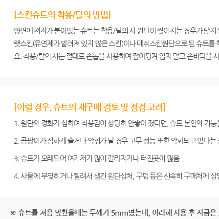
[스킨슈트의 착용/탈의 방법]
양면에 져지가 붙어있는 슈트는 착용/탈의 시 원단이 찢어지는 경우가 많지 
랫스킨(유연제가 발려져 있지 않은 스킨)이나 메쉬스킨원단으로 된 슈트를 
요. 착용/탈의 시는 절대로 손톱을 사용하여 잡아당겨 입지 말고 손바닥을 
[이럴 경우, 슈트의 재구매 검토 및 점검 고려]
1. 원단의 경화가 심하여 착용감이 상당히 안좋아 졌다면, 슈트 본연의 기능
2. 곰팡이가 심하게 슬거나 악취가 날 경우 고무 성능 또한 악화되고 있다는
3. 슈트가 오래되어 여기저기 많이 갈라지거나 터진곳이 많음
4. 사물에 부딪히거나 찔려서 생긴 원단상처, 구멍 등은 신속히 구매처에 상
※ 슈트를 처음 맞췄을때는 두께가 5mm였는데, 여러해 사용 후 지금은