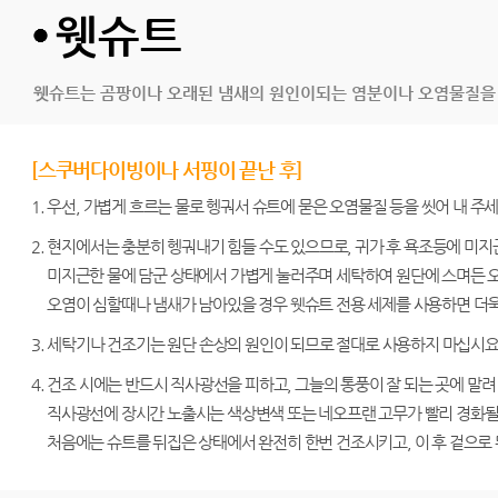
웻슈트
웻슈트는 곰팡이나 오래된 냄새의 원인이되는 염분이나 오염물질을 
[스쿠버다이빙이나 서핑이 끝난 후]
1. 우선, 가볍게 흐르는 물로 헹궈서 슈트에 묻은 오염물질 등을 씻어 내 주
2. 현지에서는 충분히 헹궈내기 힘들 수도 있으므로, 귀가 후 욕조등에 미
미지근한 물에 담군 상태에서 가볍게 눌러주며 세탁하여 원단에 스며든 오
오염이 심할때나 냄새가 남아있을 경우 웻슈트 전용 세제를 사용하면 더욱
3. 세탁기나 건조기는 원단 손상의 원인이 되므로 절대로 사용하지 마십시요
4. 건조 시에는 반드시 직사광선을 피하고, 그늘의 통풍이 잘 되는 곳에 말려
직사광선에 장시간 노출시는 색상변색 또는 네오프랜 고무가 빨리 경화될 
처음에는 슈트를 뒤집은 상태에서 완전히 한번 건조시키고, 이 후 겉으로 